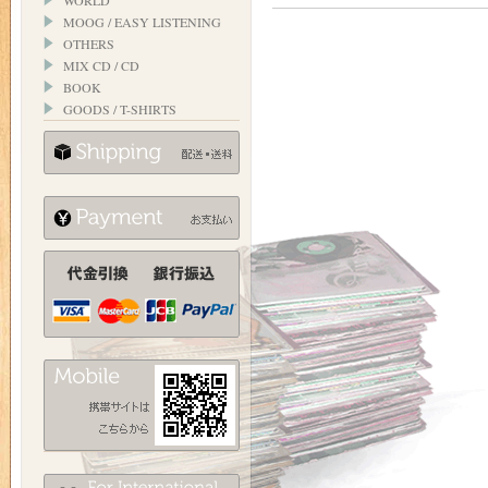
WORLD
MOOG / EASY LISTENING
OTHERS
MIX CD / CD
BOOK
GOODS / T-SHIRTS