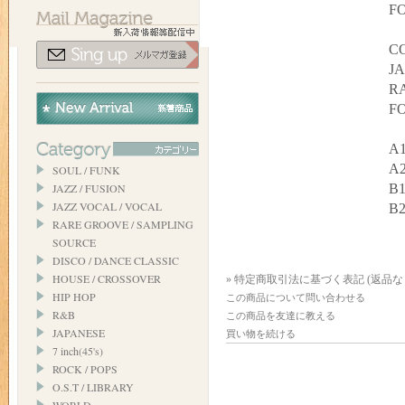
FO
C
JA
R
F
A1
A2
SOUL / FUNK
JAZZ / FUSION
B1
JAZZ VOCAL / VOCAL
B2
RARE GROOVE / SAMPLING
SOURCE
DISCO / DANCE CLASSIC
HOUSE / CROSSOVER
» 特定商取引法に基づく表記 (返品な
HIP HOP
この商品について問い合わせる
R&B
この商品を友達に教える
JAPANESE
買い物を続ける
7 inch(45's)
ROCK / POPS
O.S.T / LIBRARY