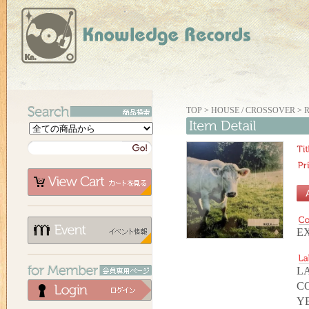
TOP
>
HOUSE / CROSSOVER
>
R
E
LA
C
YE