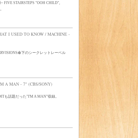
E STAIRSTEPS "OOH CHILD",
録。
AT I USED TO KNOW / MACHINE -
INNERVISIONS傘下のシークレットレーベル
'M A MAN - 7" (CBS/SONY)
-EDITも話題だった"I'M A MAN"収録。