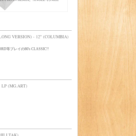
ONG VERSION) - 12" (COLUMBIA)
SFORD等プレイの80's CLASSIC!!
 LP (MG.ART)
HILLTAK)