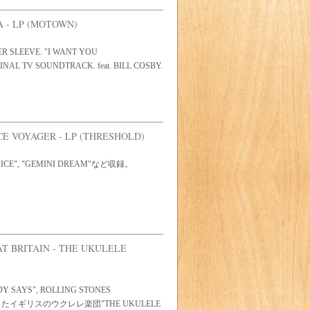
A - LP (MOTOWN)
NNER SLEEVE. "I WANT YOU
TV SOUNDTRACK. feat. BILL COSBY.
E VOYAGER - LP (THRESHOLD)
 VOICE", "GEMINI DREAM"など収録。
T BRITAIN - THE UKULELE
Y SAYS", ROLLING STONES
チしたイギリスのウクレレ楽団"THE UKULELE