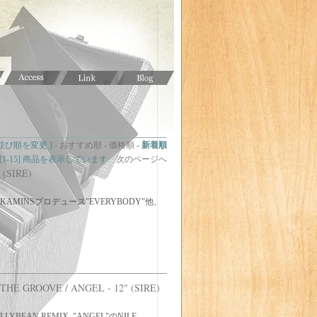
 並び順を変更 ] -
おすすめ順
-
価格順
-
新着順
品中 [1-15] 商品を表示しています
次のページへ
(SIRE)
ARK KAMINSプロデュース"EVERYBODY"他、
HE GROOVE / ANGEL - 12" (SIRE)
のJELLYBEAN REMIX, "ANGEL"のNILE