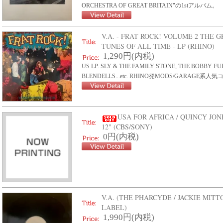
ORCHESTRA OF GREAT BRITAIN"の1stアルバム。
V.A. - FRAT ROCK! VOLUME 2 THE 
TUNES OF ALL TIME - LP (RHINO)
1,290円(内税)
US LP. SLY & THE FAMILY STONE, THE BOBBY F
BLENDELLS...etc. RHINO発MODS/GARAG
USA FOR AFRICA / QUINCY JON
12" (CBS/SONY)
0円(内税)
V.A. (THE PHARCYDE / JACKIE MITTO
LABEL)
1,990円(内税)