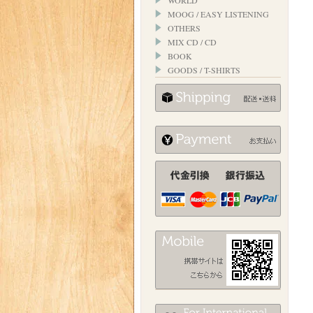
WORLD
MOOG / EASY LISTENING
OTHERS
MIX CD / CD
BOOK
GOODS / T-SHIRTS