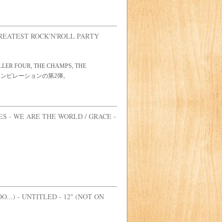
GREATEST ROCK'N'ROLL PARTY
ULLER FOUR, THE CHAMPS, THE
E系人気コンピレーションの第2弾。
ES - WE ARE THE WORLD / GRACE -
O...) - UNTITLED - 12" (NOT ON