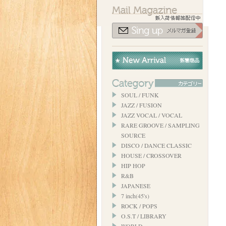
SOUL / FUNK
JAZZ / FUSION
JAZZ VOCAL / VOCAL
RARE GROOVE / SAMPLING
SOURCE
DISCO / DANCE CLASSIC
HOUSE / CROSSOVER
HIP HOP
R&B
JAPANESE
7 inch(45's)
ROCK / POPS
O.S.T / LIBRARY