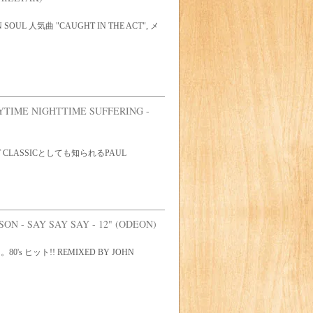
 SOUL 人気曲 "CAUGHT IN THE ACT", メ
YTIME NIGHTTIME SUFFERING -
OFT CLASSICとしても知られるPAUL
N - SAY SAY SAY - 12" (ODEON)
's ヒット!! REMIXED BY JOHN