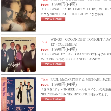
1,990円(内税)
US ORIGINAL. 「AOR / LIGHT MELLOW」MODERN
ロウな"HOW I HATE THE NIGHTIME"など収録。
WINGS - GOODNIGHT TONIGHT / DA
12" (COLUMBIA)
1,990円(内税)
US ORIGINAL 12". DAVID MANCUSOプレイのL
McCARTNEY作のDISCO/DANCE CLASSIC!!
PAUL McCARTNEY & MICHAEL JACKSO
1,990円(内税)
『国内盤 12"』w/ INSERT. ポールとマイケルの共演曲。80
"JELLYBEAN" BENITEZ. ※YOU TUBE貼ってます。