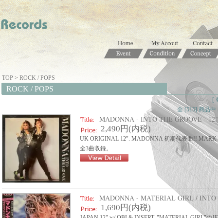
TOP
>
ROCK / POPS
ROCK / POPS
[
全 [515] 商
MADONNA - INTO THE GROOVE - 12" 
2,490円(内税)
UK ORIGINAL 12". MADONNA 初期代表曲!! M
全3曲収録。
MADONNA - MATERIAL GIRL / INTO T
1,690円(内税)
JAPAN 12" w/ OBI & INSERT. "MATERIAL GIRL"