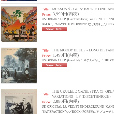
JACKSON 5 - GOIN' BACK TO INDIAN
3,990円(内税)
US ORIGINAL LP. (Gatefold Sleeve). w/ PRINTED I
BACK"、"MAYBE TOMORROW" など収録したORIGINAL 
THE MOODY BLUES - LONG DISTANC
1,490円(内税)
US ORIGINAL LP. (Gatefold). 10thアルバム。"THE
THE UKULELE ORCHESTRA OF GREA
VARIATIONS - LP (DISCETHNIQUE)
2,990円(内税)
UK ORIGINAL LP. VELVET UNDERGROUND "CAND
"SATISFACTION"などROCK~POPS等にアプロー