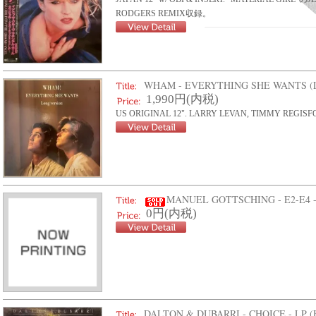
RODGERS REMIX収録。
WHAM - EVERYTHING SHE WANTS (L
1,990円(内税)
US ORIGINAL 12". LARRY LEVAN, TIMMY REGI
MANUEL GOTTSCHING - E2-E4 -
0円(内税)
DALTON & DUBARRI - CHOICE - LP (