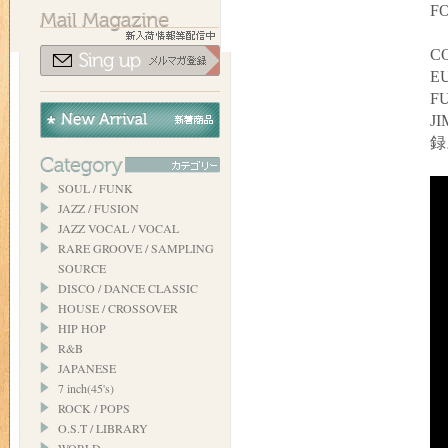
FO
C
EU
F
J
録
SOUL / FUNK
JAZZ / FUSION
JAZZ VOCAL / VOCAL
RARE GROOVE / SAMPLING
SOURCE
DISCO / DANCE CLASSIC
HOUSE / CROSSOVER
HIP HOP
R&B
JAPANESE
7 inch(45's)
ROCK / POPS
O.S.T / LIBRARY