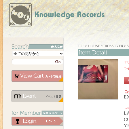
TOP
>
HOUSE / CROSSOVER
>
V
E
LA
C
YE