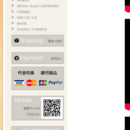
WORLD
MOOG / EASY LISTENING
OTHERS
MIX CD / CD
BOOK
GOODS / T-SHIRTS