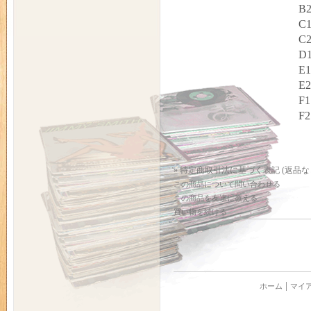
B2
C1
C2
D1
E1
E2
F1
F2
» 特定商取引法に基づく表記 (返品な
この商品について問い合わせる
この商品を友達に教える
買い物を続ける
ホーム
マイ