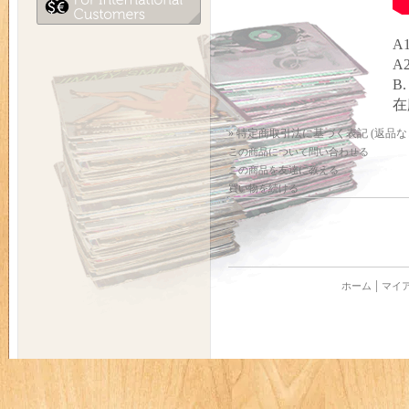
A1
A2
B.
在
» 特定商取引法に基づく表記 (返品な
この商品について問い合わせる
この商品を友達に教える
買い物を続ける
ホーム
マイ