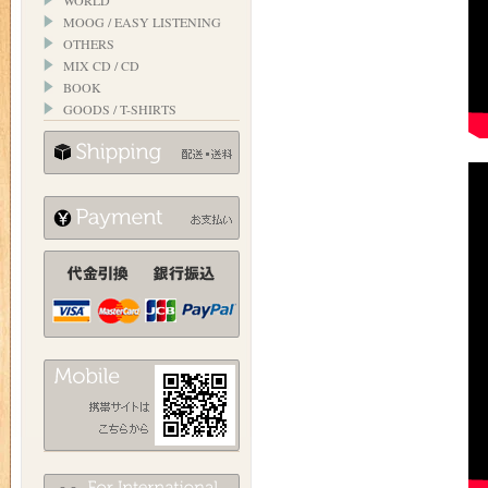
WORLD
MOOG / EASY LISTENING
OTHERS
MIX CD / CD
BOOK
GOODS / T-SHIRTS