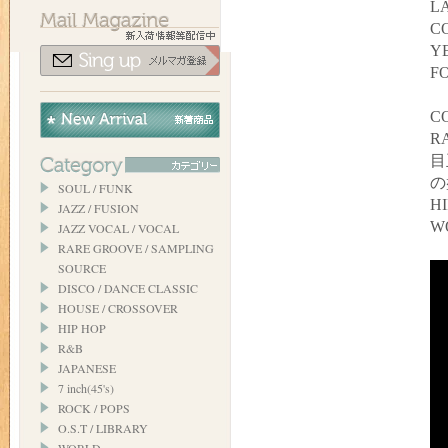
LA
C
YE
FO
C
RA
目
の
SOUL / FUNK
H
JAZZ / FUSION
W
JAZZ VOCAL / VOCAL
RARE GROOVE / SAMPLING
SOURCE
DISCO / DANCE CLASSIC
HOUSE / CROSSOVER
HIP HOP
R&B
JAPANESE
7 inch(45's)
ROCK / POPS
O.S.T / LIBRARY