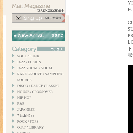
YE
FO
C
SU
P
L
ト
収
SOUL / FUNK
JAZZ / FUSION
JAZZ VOCAL / VOCAL
RARE GROOVE / SAMPLING
SOURCE
DISCO / DANCE CLASSIC
HOUSE / CROSSOVER
HIP HOP
R&B
JAPANESE
7 inch(45's)
ROCK / POPS
O.S.T / LIBRARY