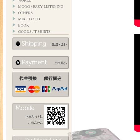
WORLD
MOOG / EASY LISTENING
OTHERS
MIX CD / CD
BOOK
GOODS / T-SHIRTS