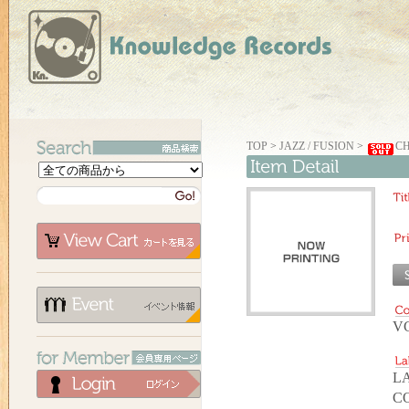
TOP
>
JAZZ / FUSION
>
CH
V
L
C