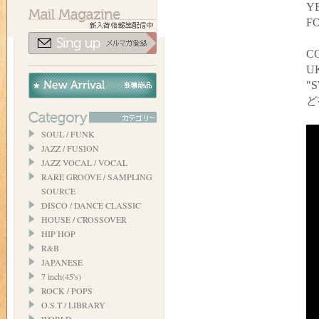
YE
F
C
U
"
ど
SOUL / FUNK
JAZZ / FUSION
JAZZ VOCAL / VOCAL
RARE GROOVE / SAMPLING
SOURCE
DISCO / DANCE CLASSIC
HOUSE / CROSSOVER
HIP HOP
R&B
JAPANESE
7 inch(45's)
ROCK / POPS
O.S.T / LIBRARY