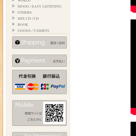
WORLD
MOOG / EASY LISTENING
OTHERS
MIX CD / CD
BOOK
GOODS / T-SHIRTS