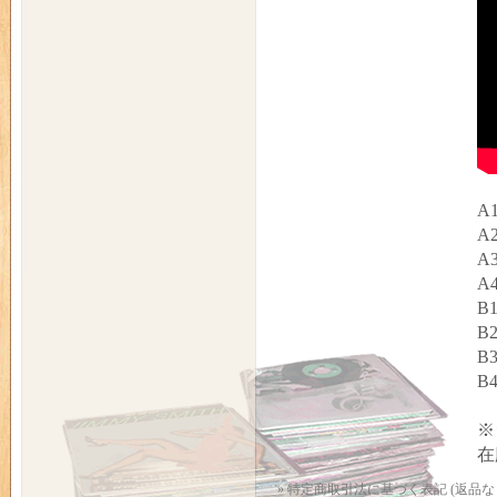
A1
A2
A3
A4
B1
B2
B3
B4
※
在
» 特定商取引法に基づく表記 (返品な