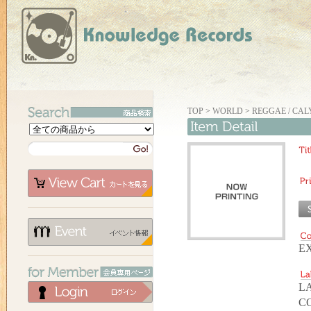
TOP
>
WORLD
>
REGGAE / CAL
E
L
C