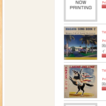
国
イ
国内