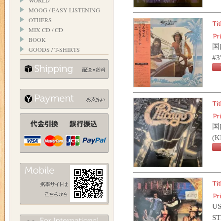
WORLD
MOOG / EASY LISTENING
OTHERS
MIX CD / CD
BOOK
国
GOODS / T-SHIRTS
#
国内
(
U
S