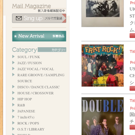
UK
S
ク
ム
SOUL / FUNK
JAZZ / FUSION
US
JAZZ VOCAL / VOCAL
RARE GROOVE / SAMPLING
C
SOURCE
シ
DISCO / DANCE CLASSIC
HOUSE / CROSSOVER
HIP HOP
R&B
JAPANESE
国
7 inch(45's)
チ
ROCK / POPS
O.S.T / LIBRARY