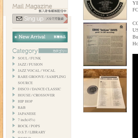
YE
FO
C
U
Bu
Ho
SOUL / FUNK
JAZZ / FUSION
JAZZ VOCAL / VOCAL
RARE GROOVE / SAMPLING
SOURCE
DISCO / DANCE CLASSIC
HOUSE / CROSSOVER
HIP HOP
R&B
JAPANESE
7 inch(45's)
ROCK / POPS
O.S.T / LIBRARY