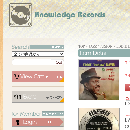
TOP
>
JAZZ / FUSION
>
EDDIE L
EX
LA
C