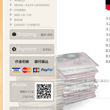
WORLD
MOOG / EASY LISTENING
OTHERS
MIX CD / CD
A1
BOOK
A2
GOODS / T-SHIRTS
A3
A4
A5
B1
B2
B3
B4
» 特定商取引法に基づく表記 (返品な
この商品について問い合わせる
この商品を友達に教える
買い物を続ける