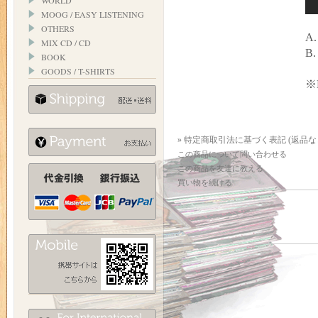
WORLD
MOOG / EASY LISTENING
OTHERS
A.
MIX CD / CD
B.
BOOK
GOODS / T-SHIRTS
※
» 特定商取引法に基づく表記 (返品な
この商品について問い合わせる
この商品を友達に教える
買い物を続ける