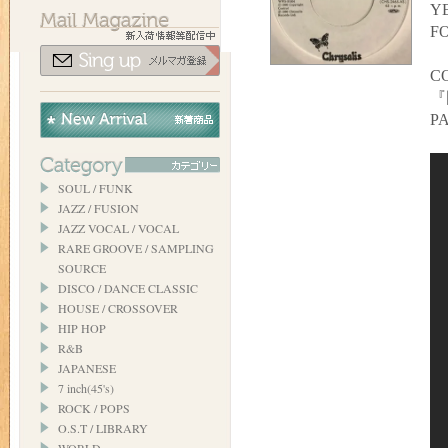
YE
F
C
『
P
SOUL / FUNK
JAZZ / FUSION
JAZZ VOCAL / VOCAL
RARE GROOVE / SAMPLING
SOURCE
DISCO / DANCE CLASSIC
HOUSE / CROSSOVER
HIP HOP
R&B
JAPANESE
7 inch(45's)
ROCK / POPS
O.S.T / LIBRARY