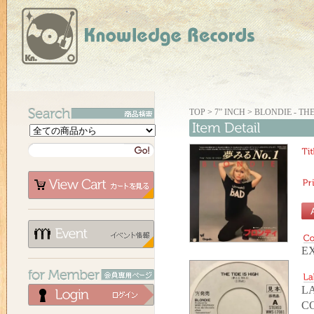
TOP
>
7” INCH
>
BLONDIE - THE
E
LA
C