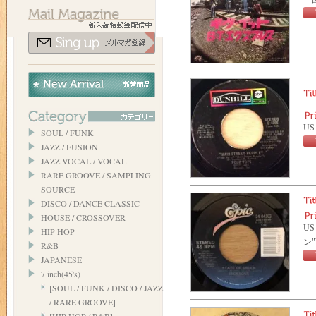
US
SOUL / FUNK
JAZZ / FUSION
JAZZ VOCAL / VOCAL
RARE GROOVE / SAMPLING
SOURCE
DISCO / DANCE CLASSIC
HOUSE / CROSSOVER
US
HIP HOP
ン
R&B
JAPANESE
7 inch(45's)
[SOUL / FUNK / DISCO / JAZZ
/ RARE GROOVE]