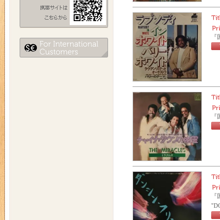
『
『国
『
"D