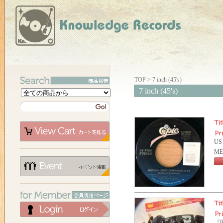
TOP
>
7 inch (45's)
7 inch (45's)
US
ME
『国