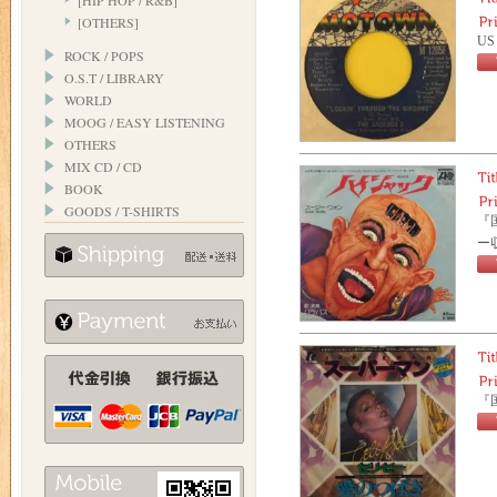
[HIP HOP / R&B]
[OTHERS]
US
ROCK / POPS
O.S.T / LIBRARY
WORLD
MOOG / EASY LISTENING
OTHERS
MIX CD / CD
BOOK
GOODS / T-SHIRTS
『
ー収
『