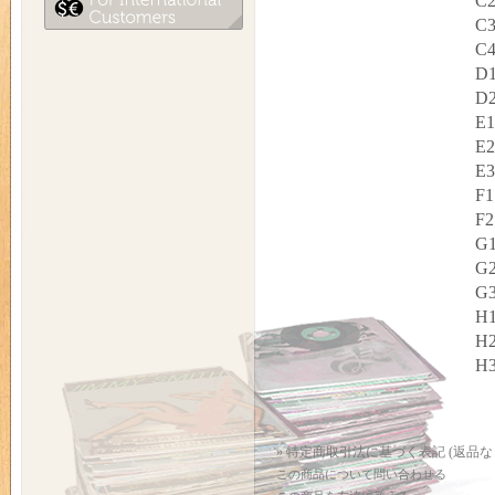
C2
C3
C4
D1
D2
E1
E2
E3
F1
F2
G1
G2
G3
H1
H2
H3
» 特定商取引法に基づく表記 (返品な
この商品について問い合わせる