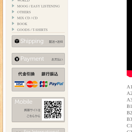
WORLD
MOOG / EASY LISTENING
OTHERS
MIX CD / CD
BOOK
GOODS / T-SHIRTS
A1
A2
A3
B1
B2
B3
C1