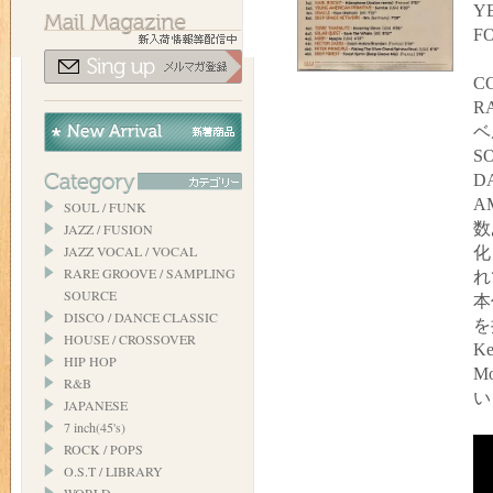
YE
FO
C
R
ベ
SO
D
A
SOUL / FUNK
数
JAZZ / FUSION
JAZZ VOCAL / VOCAL
化
RARE GROOVE / SAMPLING
れ
SOURCE
本
DISCO / DANCE CLASSIC
を
HOUSE / CROSSOVER
Ke
HIP HOP
M
R&B
い
JAPANESE
7 inch(45's)
ROCK / POPS
O.S.T / LIBRARY