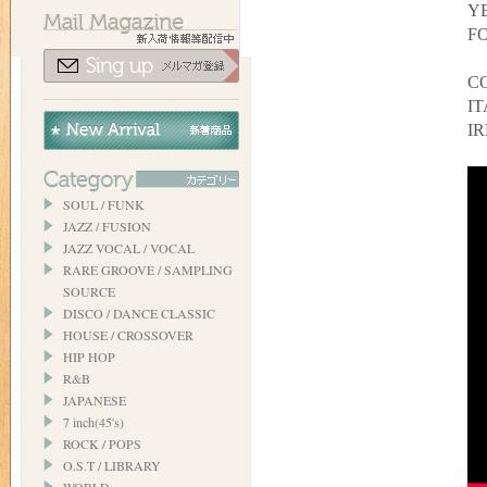
YE
FO
C
IT
I
SOUL / FUNK
JAZZ / FUSION
JAZZ VOCAL / VOCAL
RARE GROOVE / SAMPLING
SOURCE
DISCO / DANCE CLASSIC
HOUSE / CROSSOVER
HIP HOP
R&B
JAPANESE
7 inch(45's)
ROCK / POPS
O.S.T / LIBRARY