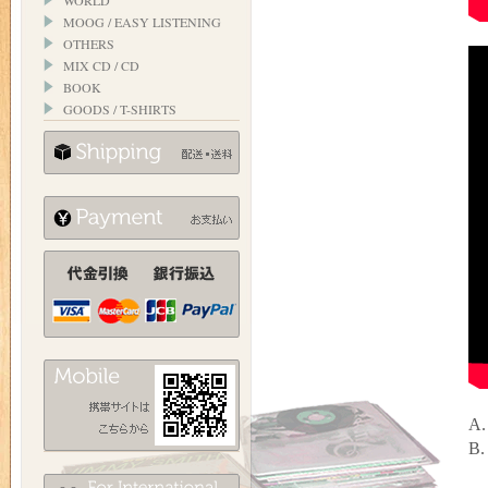
WORLD
MOOG / EASY LISTENING
OTHERS
MIX CD / CD
BOOK
GOODS / T-SHIRTS
A.
B.