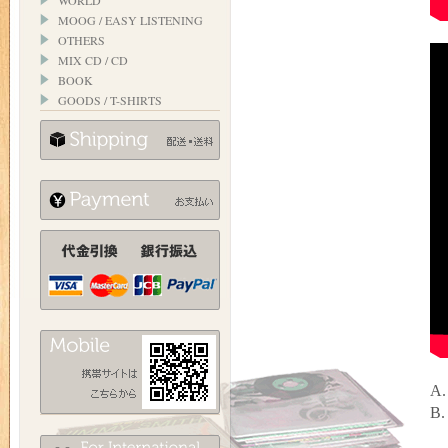
WORLD
MOOG / EASY LISTENING
OTHERS
MIX CD / CD
BOOK
GOODS / T-SHIRTS
A.
B.