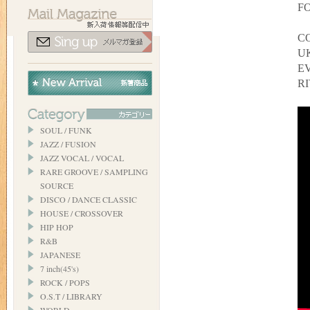
FO
C
UK
E
R
SOUL / FUNK
JAZZ / FUSION
JAZZ VOCAL / VOCAL
RARE GROOVE / SAMPLING
SOURCE
DISCO / DANCE CLASSIC
HOUSE / CROSSOVER
HIP HOP
R&B
JAPANESE
7 inch(45's)
ROCK / POPS
O.S.T / LIBRARY