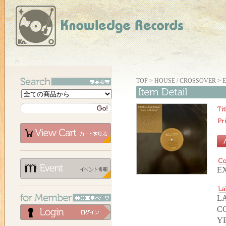
TOP
>
HOUSE / CROSSOVER
>
E
E
LA
C
YE