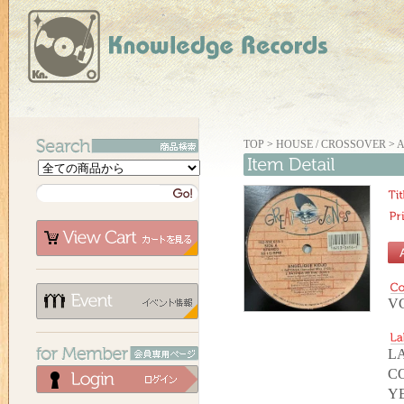
TOP
>
HOUSE / CROSSOVER
>
A
VG
LA
C
YE