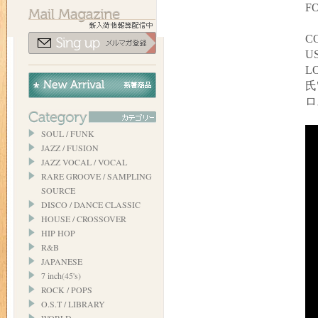
FO
C
U
L
氏
ロ
SOUL / FUNK
JAZZ / FUSION
JAZZ VOCAL / VOCAL
RARE GROOVE / SAMPLING
SOURCE
DISCO / DANCE CLASSIC
HOUSE / CROSSOVER
HIP HOP
R&B
JAPANESE
7 inch(45's)
ROCK / POPS
O.S.T / LIBRARY