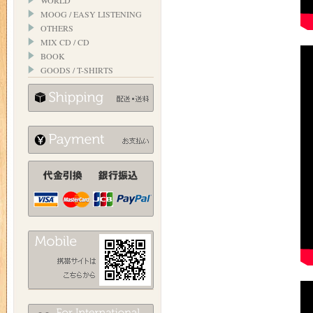
WORLD
MOOG / EASY LISTENING
OTHERS
MIX CD / CD
BOOK
GOODS / T-SHIRTS