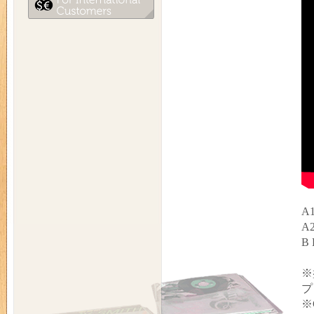
A1
A2
B 
※
プ
※