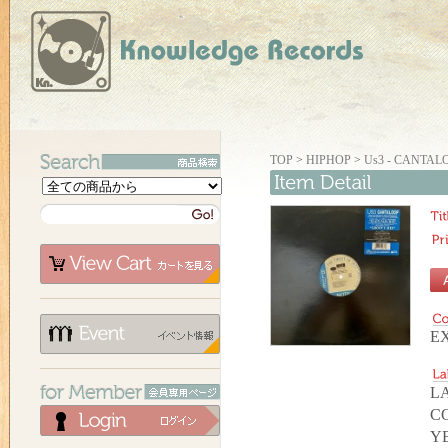
TOP
>
HIPHOP
>
Us3 - CANTALO
EX
LA
C
YE