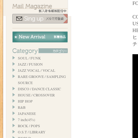
FO
C
US
H
ヒ
チ!
SOUL / FUNK
JAZZ / FUSION
JAZZ VOCAL / VOCAL
RARE GROOVE / SAMPLING
SOURCE
DISCO / DANCE CLASSIC
HOUSE / CROSSOVER
HIP HOP
R&B
JAPANESE
7 inch(45's)
ROCK / POPS
O.S.T / LIBRARY