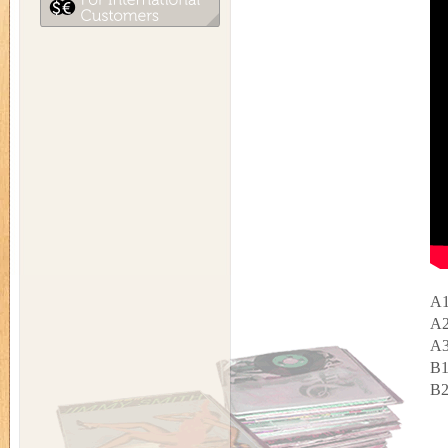
A1
A2
A3
B1
B2