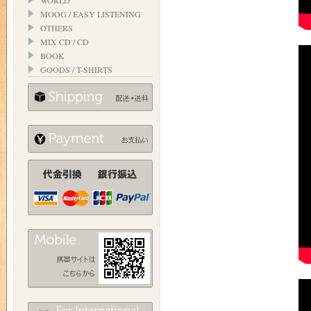
WORLD
MOOG / EASY LISTENING
OTHERS
MIX CD / CD
BOOK
GOODS / T-SHIRTS