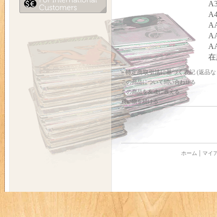
A3
A4
AA
AA
AA
在
» 特定商取引法に基づく表記 (返品な
この商品について問い合わせる
この商品を友達に教える
買い物を続ける
ホーム
マイ