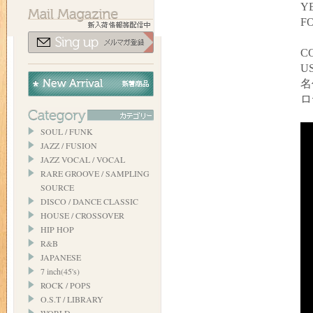
YE
F
C
US
名
ロ
SOUL / FUNK
JAZZ / FUSION
JAZZ VOCAL / VOCAL
RARE GROOVE / SAMPLING
SOURCE
DISCO / DANCE CLASSIC
HOUSE / CROSSOVER
HIP HOP
R&B
JAPANESE
7 inch(45's)
ROCK / POPS
O.S.T / LIBRARY