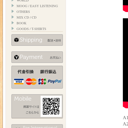
WORLD
MOOG / EASY LISTENING
OTHERS
MIX CD / CD
BOOK
GOODS / T-SHIRTS
A1
A2