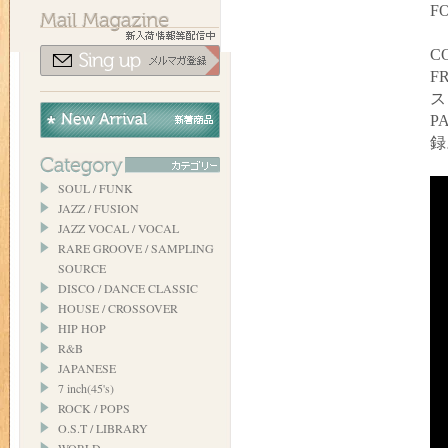
FO
C
FR
ス
P
録
SOUL / FUNK
JAZZ / FUSION
JAZZ VOCAL / VOCAL
RARE GROOVE / SAMPLING
SOURCE
DISCO / DANCE CLASSIC
HOUSE / CROSSOVER
HIP HOP
R&B
JAPANESE
7 inch(45's)
ROCK / POPS
O.S.T / LIBRARY