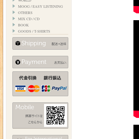
WORLD
MOOG / EASY LISTENING
OTHERS
MIX CD / CD
BOOK
GOODS / T-SHIRTS