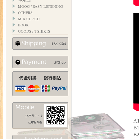
WORLD
MOOG / EASY LISTENING
OTHERS
MIX CD / CD
BOOK
GOODS / T-SHIRTS
A1
B1
B2