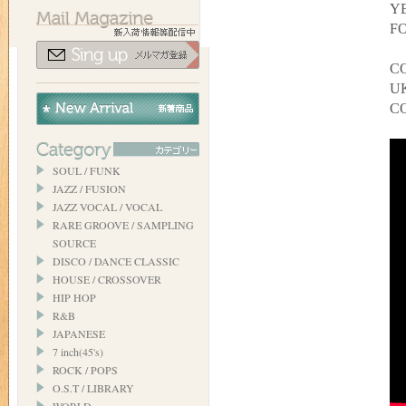
YE
FO
C
UK
C
SOUL / FUNK
JAZZ / FUSION
JAZZ VOCAL / VOCAL
RARE GROOVE / SAMPLING
SOURCE
DISCO / DANCE CLASSIC
HOUSE / CROSSOVER
HIP HOP
R&B
JAPANESE
7 inch(45's)
ROCK / POPS
O.S.T / LIBRARY