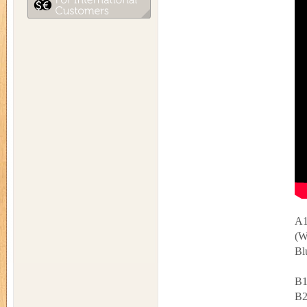
A1
(W
Bl
B1
B2