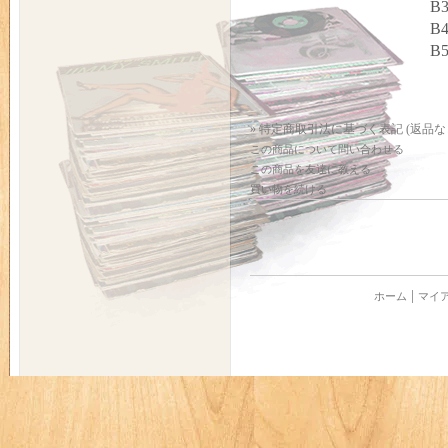
B3
B4
B5
» 特定商取引法に基づく表記 (返品な
この商品について問い合わせる
この商品を友達に教える
買い物を続ける
ホーム
マイ