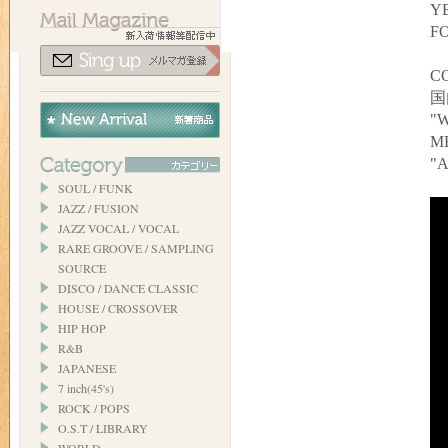
YE
FO
C
国
"
M
"
SOUL / FUNK
JAZZ / FUSION
JAZZ VOCAL / VOCAL
RARE GROOVE / SAMPLING
SOURCE
DISCO / DANCE CLASSIC
HOUSE / CROSSOVER
HIP HOP
R&B
JAPANESE
7 inch(45's)
ROCK / POPS
O.S.T / LIBRARY