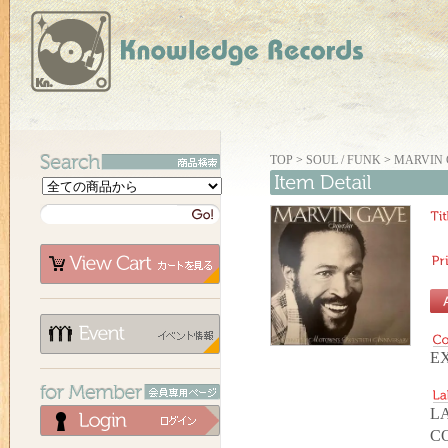
TOP
>
SOUL / FUNK
>
MARVIN 
E
LA
C