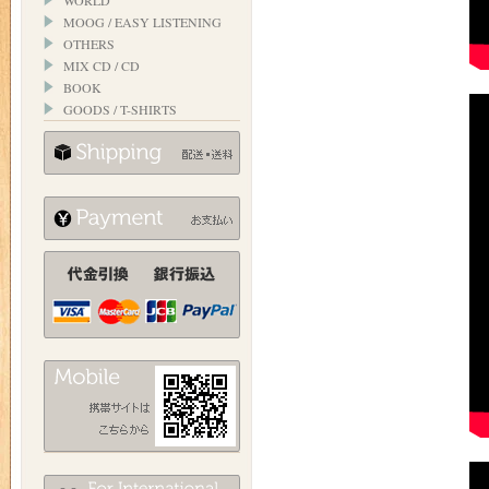
WORLD
MOOG / EASY LISTENING
OTHERS
MIX CD / CD
BOOK
GOODS / T-SHIRTS