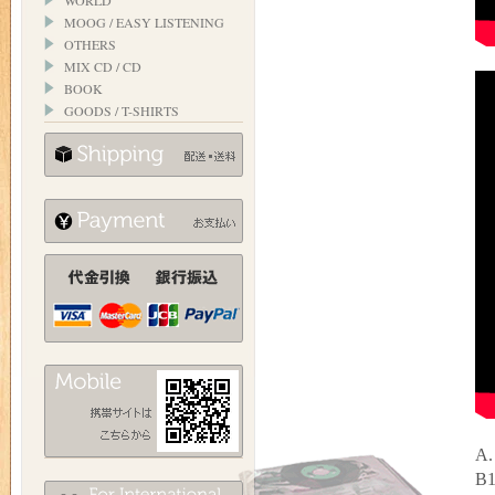
WORLD
MOOG / EASY LISTENING
OTHERS
MIX CD / CD
BOOK
GOODS / T-SHIRTS
A.
B1