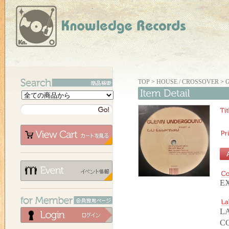
TOP
>
HOUSE / CROSSOVER
>
G
EX
L
C