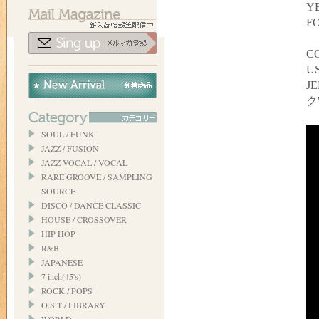
YE
F
C
US
J
ク
SOUL / FUNK
JAZZ / FUSION
JAZZ VOCAL / VOCAL
RARE GROOVE / SAMPLING
SOURCE
DISCO / DANCE CLASSIC
HOUSE / CROSSOVER
HIP HOP
R&B
JAPANESE
7 inch(45's)
ROCK / POPS
O.S.T / LIBRARY