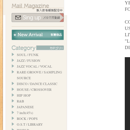
YE
FO
C
US
L
"
D
SOUL / FUNK
JAZZ / FUSION
JAZZ VOCAL / VOCAL
RARE GROOVE / SAMPLING
SOURCE
DISCO / DANCE CLASSIC
HOUSE / CROSSOVER
HIP HOP
R&B
JAPANESE
7 inch(45's)
ROCK / POPS
O.S.T / LIBRARY