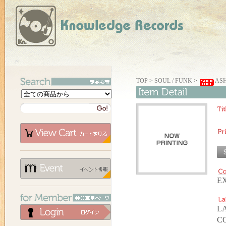
TOP
>
SOUL / FUNK
>
ASH
E
LA
C