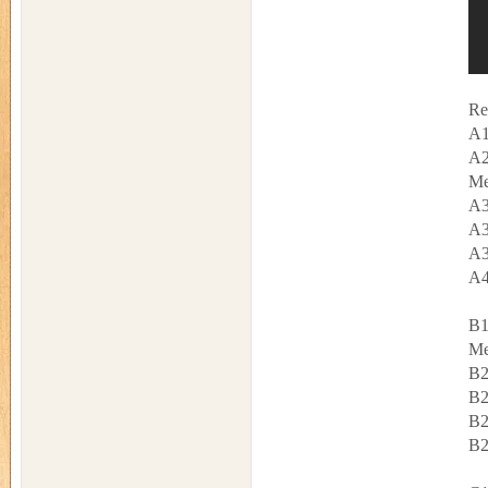
Re
A1
A2
Me
A3
A3
A3
A4
B1
Me
B2
B2
B2
B2