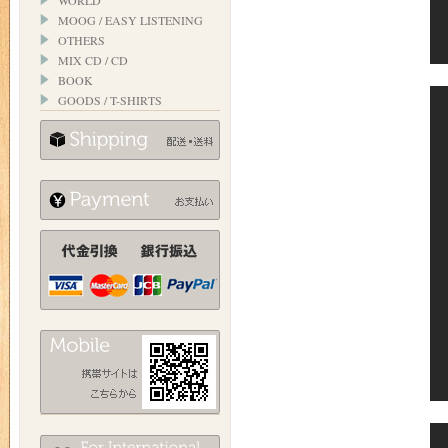
WORLD
MOOG / EASY LISTENING
OTHERS
MIX CD / CD
BOOK
GOODS / T-SHIRTS