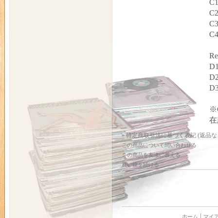
C1
C2
C3
C4
Re
D1
D2
D3
※
在
» 特定商取引法に基づく表記 (返品な
この商品について問い合わせる
この商品を友達に教える
買い物を続ける
ホーム
マイ