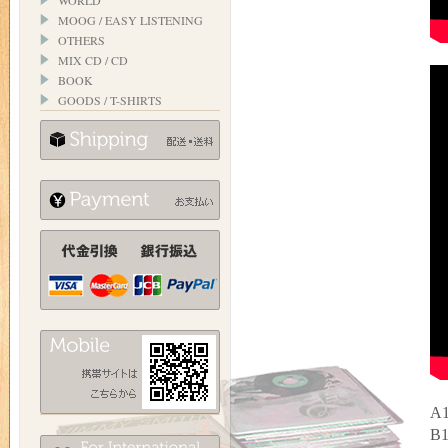
WORLD
MOOG / EASY LISTENING
OTHERS
MIX CD / CD
BOOK
GOODS / T-SHIRTS
A1
B1