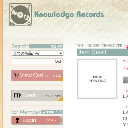
TOP
>
HOUSE / CROSSOVER
>
E
LA
C
YE