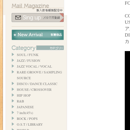
F
C
US
ア
DI
カッ
SOUL / FUNK
JAZZ / FUSION
JAZZ VOCAL / VOCAL
RARE GROOVE / SAMPLING
SOURCE
DISCO / DANCE CLASSIC
HOUSE / CROSSOVER
HIP HOP
R&B
JAPANESE
7 inch(45's)
ROCK / POPS
O.S.T / LIBRARY