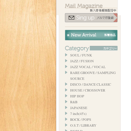
SOUL / FUNK
JAZZ / FUSION
JAZZ VOCAL / VOCAL
RARE GROOVE / SAMPLING
SOURCE
DISCO / DANCE CLASSIC
HOUSE / CROSSOVER
HIP HOP
R&B
JAPANESE
7 inch(45's)
ROCK / POPS
O.S.T / LIBRARY