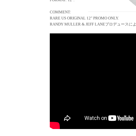
COMMENT:
RARE US ORIGINAL 12" PROMO ONLY.
RANDY MULLER & JEFF LANEプロデュースによるP