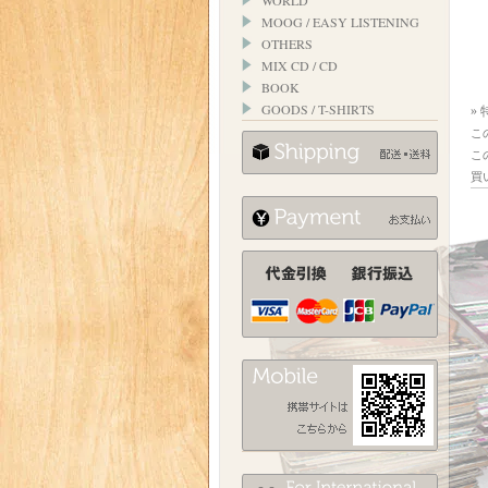
WORLD
MOOG / EASY LISTENING
OTHERS
MIX CD / CD
BOOK
GOODS / T-SHIRTS
»
こ
こ
買