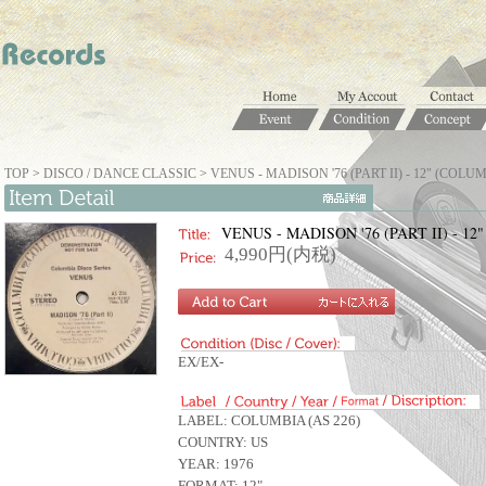
TOP
>
DISCO / DANCE CLASSIC
>
VENUS - MADISON '76 (PART II) - 12" (COLU
VENUS - MADISON '76 (PART II) - 12
4,990円(内税)
EX/EX-
LABEL: COLUMBIA (AS 226)
COUNTRY: US
YEAR: 1976
FORMAT: 12".