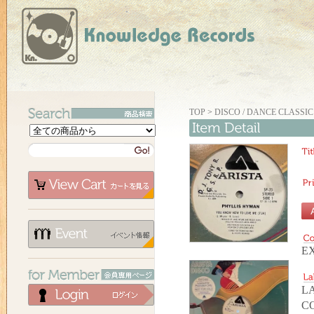
TOP
>
DISCO / DANCE CLASSIC
E
LA
C