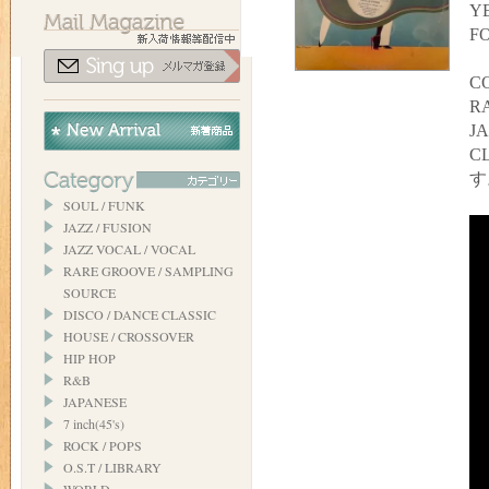
YE
F
C
R
J
C
す
SOUL / FUNK
JAZZ / FUSION
JAZZ VOCAL / VOCAL
RARE GROOVE / SAMPLING
SOURCE
DISCO / DANCE CLASSIC
HOUSE / CROSSOVER
HIP HOP
R&B
JAPANESE
7 inch(45's)
ROCK / POPS
O.S.T / LIBRARY