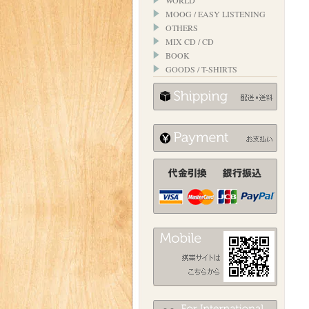
WORLD
MOOG / EASY LISTENING
OTHERS
MIX CD / CD
BOOK
GOODS / T-SHIRTS