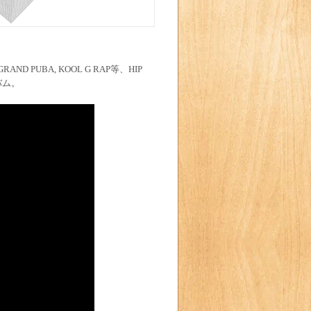
 GRAND PUBA, KOOL G RAP等、HIP
バム。