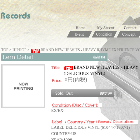
TOP
>
HIPHOP
>
BRAND NEW HEAVIES - HEAVY RHYME EXPERIENCE VOL.
BRAND NEW HEAVIES - HEAVY 
(DELICIOUS VINYL)
0円(内税)
EX/EX-
LABEL:DELICIOUS VINYL (61044-71807-1)
COUNTRY:US
YEAR:1998