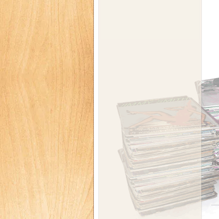
»
こ
こ
買