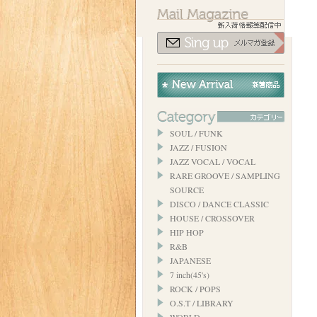
SOUL / FUNK
JAZZ / FUSION
JAZZ VOCAL / VOCAL
RARE GROOVE / SAMPLING
SOURCE
DISCO / DANCE CLASSIC
HOUSE / CROSSOVER
HIP HOP
R&B
JAPANESE
7 inch(45's)
ROCK / POPS
O.S.T / LIBRARY