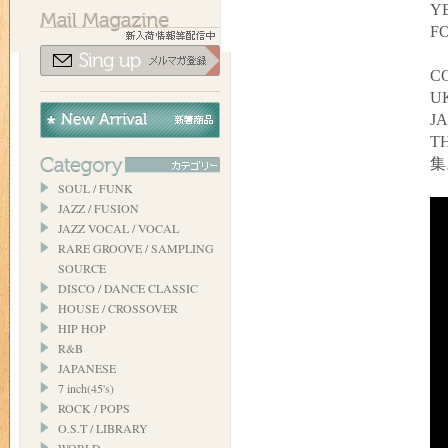
YE
F
C
UK
J
T
集
SOUL / FUNK
JAZZ / FUSION
JAZZ VOCAL / VOCAL
RARE GROOVE / SAMPLING
SOURCE
DISCO / DANCE CLASSIC
HOUSE / CROSSOVER
HIP HOP
R&B
JAPANESE
7 inch(45's)
ROCK / POPS
O.S.T / LIBRARY