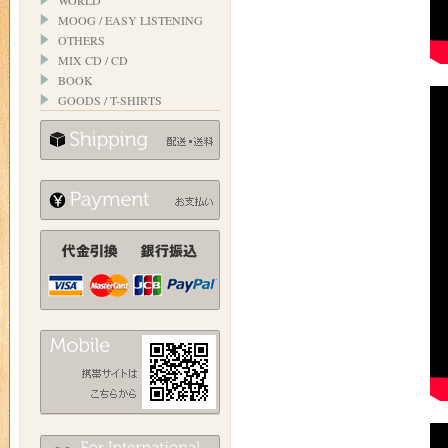
WORLD
MOOG / EASY LISTENING
OTHERS
MIX CD / CD
BOOK
GOODS / T-SHIRTS