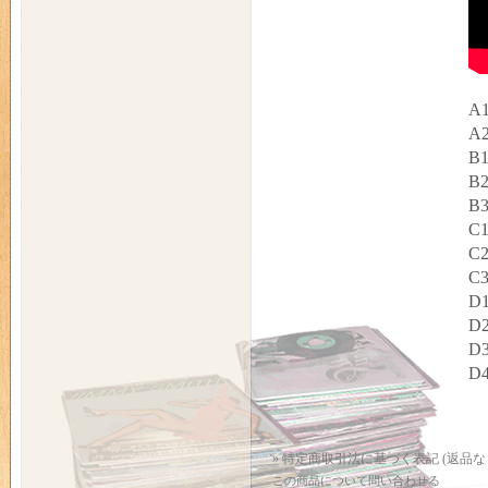
A1
A2
B1
B2
B3
C1
C2
C3
D1
D2
D3
D4
» 特定商取引法に基づく表記 (返品な
この商品について問い合わせる